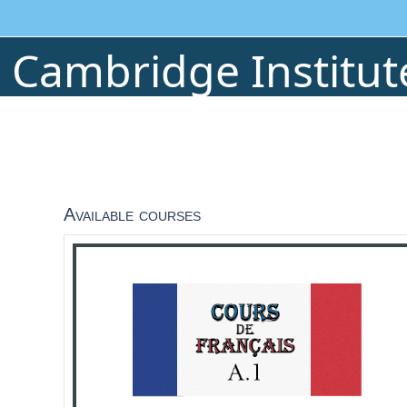
Skip to main content
Cambridge Institut
Available courses