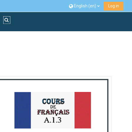
English ‎(en)‎
Log in
Toggle search input