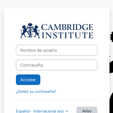
Salta al contenido principal
Entrar a Cambri
Nombre de usuario
Contraseña
Acceder
¿Olvidó su contraseña?
Aviso
Español - Internacional ‎(es)‎